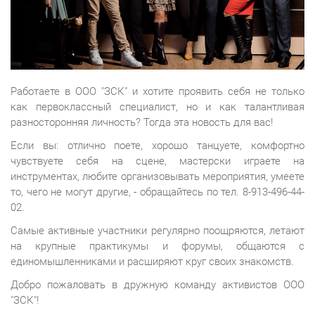
Работаете в ООО "ЗСК" и хотите проявить себя не только
как первоклассный специалист, но и как талантливая
разносторонняя личность? Тогда эта новость для вас!
Если вы: отлично поете, хорошо танцуете, комфортно
чувствуете себя на сцене, мастерски играете на
инструментах, любите организовывать мероприятия, умеете
то, чего не могут другие, - обращайтесь по тел. 8-913-496-44-
02.
Самые активные участники регулярно поощряются, летают
на крупные практикумы и форумы, общаются с
единомышленниками и расширяют круг своих знакомств.
Добро пожаловать в дружную команду активистов ООО
"ЗСК"!