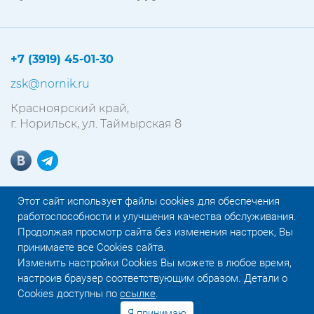
+7 (3919) 45-01-30
zsk@nornik.ru
Красноярский край,
г. Норильск, ул. Таймырская 8
Этот сайт использует файлы cookies для обеспечения
работоспособности и улучшения качества обслуживания.
ПОЛИТИКА КОНФИДЕНЦИАЛЬНОСТИ
Продолжая просмотр сайта без изменения настроек, Вы
принимаете все Cookies сайта.
ООО «ЗАПОЛЯРНАЯ СТРОИТЕЛЬНАЯ КОМПАНИЯ»
Изменить настройки Cookies Вы можете в любое время,
©
2006-2026. ВСЕ МАТЕРИАЛЫ ЗАЩИЩЕНЫ.
настроив браузер соответствующим образом. Детали о
Cookies доступны по
ссылке
.
СОЗДАНИЕ САЙТА
«СОФТМАЖОР»
Я принимаю